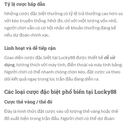
Tỷ lệ cược hấp dẫn
Những cược đặc biệt thường có tỷ lệ trả thưởng cao hơn so
với kèo truyền thống. Nhờ đó, chỉ với một lượng vốn nhỏ,
người chơi vẫn có cơ hội nhận về khoản thưởng đáng kể
nếu dự đoán chính xác.
Linh hoạt và dễ tiếp cận
Giao diện cược đặc biệt tại Lucky88 được thiết kế
dễ sử
dụng
, tương thích với máy tính, điện thoại và máy tính bảng.
Người chơi có thể nhanh chóng chọn kèo, đặt cược và theo
dõi kết quả ngay trong lúc trận đấu đang diễn ra.
Các loại cược đặc biệt phổ biến tại Lucky88
Cược thẻ vàng / thẻ đỏ
Đây là hình thức đặt cược vào số lượng thẻ vàng hoặc thẻ
đỏ xuất hiện trong trận đấu. Người chơi có thể dự đoán: