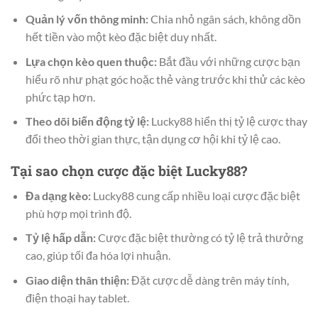
Quản lý vốn thông minh:
Chia nhỏ ngân sách, không dồn
hết tiền vào một kèo đặc biệt duy nhất.
Lựa chọn kèo quen thuộc:
Bắt đầu với những cược bạn
hiểu rõ như phạt góc hoặc thẻ vàng trước khi thử các kèo
phức tạp hơn.
Theo dõi biến động tỷ lệ:
Lucky88 hiển thị tỷ lệ cược thay
đổi theo thời gian thực, tận dụng cơ hội khi tỷ lệ cao.
Tại sao chọn cược đặc biệt Lucky88?
Đa dạng kèo:
Lucky88 cung cấp nhiều loại cược đặc biệt
phù hợp mọi trình độ.
Tỷ lệ hấp dẫn:
Cược đặc biệt thường có tỷ lệ trả thưởng
cao, giúp tối đa hóa lợi nhuận.
Giao diện thân thiện:
Đặt cược dễ dàng trên máy tính,
điện thoại hay tablet.