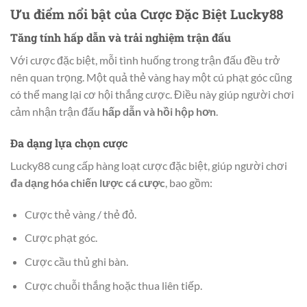
Ưu điểm nổi bật của Cược Đặc Biệt Lucky88
Tăng tính hấp dẫn và trải nghiệm trận đấu
Với cược đặc biệt, mỗi tình huống trong trận đấu đều trở
nên quan trọng. Một quả thẻ vàng hay một cú phạt góc cũng
có thể mang lại cơ hội thắng cược. Điều này giúp người chơi
cảm nhận trận đấu
hấp dẫn và hồi hộp hơn
.
Đa dạng lựa chọn cược
Lucky88 cung cấp hàng loạt cược đặc biệt, giúp người chơi
đa dạng hóa chiến lược cá cược
, bao gồm:
Cược thẻ vàng / thẻ đỏ.
Cược phạt góc.
Cược cầu thủ ghi bàn.
Cược chuỗi thắng hoặc thua liên tiếp.